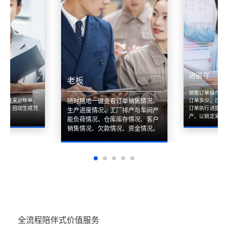
进销存
老板
销售订单操作简
付、往来对账单、
订单多少、已发
随时随地一键查看订单销售情况、
润表，自动生成凭
订单执行进度一
生产进度情况、工厂排产与车间产
询报表。
产、以销定采。
能负荷情况、仓库库存情况、客户
销售情况、欠款情况、资金情况。
全流程陪伴式价值服务